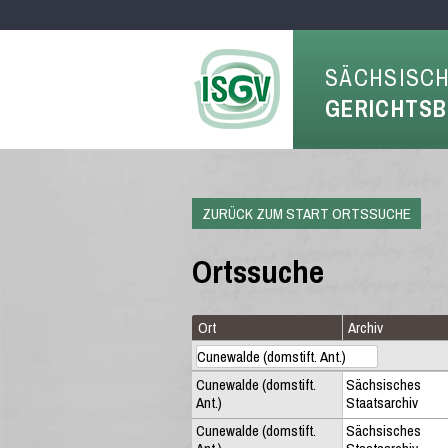
SÄCHSISC
GERICHTS
ZURÜCK ZUM START ORTSSUCHE
Ortssuche
Ort
Archiv
Cunewalde (domstift.
Sächsisches
Ant.)
Staatsarchiv
Cunewalde (domstift.
Sächsisches