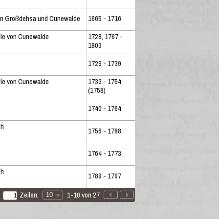
on Großdehsa und Cunewalde
1665 - 1716
lle von Cunewalde
1728, 1767 -
1803
1729 - 1739
lle von Cunewalde
1733 - 1754
(1758)
1740 - 1764
ch
1756 - 1788
1764 - 1773
ch
1789 - 1797
Zeilen:
1-10 von 27
10