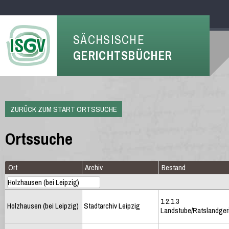
SÄCHSISCHE
GERICHTSBÜCHER
ZURÜCK ZUM START ORTSSUCHE
Ortssuche
Ort
Archiv
Bestand
1.2.1.3
Holzhausen (bei Leipzig)
Stadtarchiv Leipzig
Landstube/Ratslandger