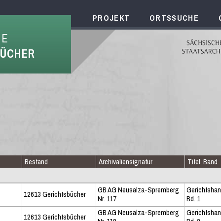
PROJEKT
ORTSSUCHE
HE
BÜCHER
Bestand
Archivaliensignatur
Titel, Band
GB AG Neusalza-Spremberg
Gerichtsha
12613 Gerichtsbücher
Nr. 117
Bd. 1
GB AG Neusalza-Spremberg
Gerichtsha
12613 Gerichtsbücher