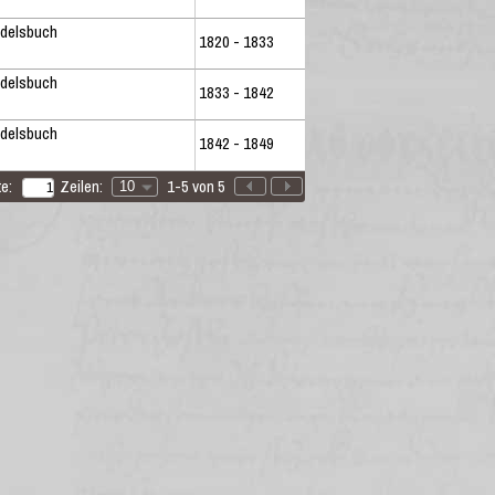
ndelsbuch
1820 - 1833
ndelsbuch
1833 - 1842
ndelsbuch
1842 - 1849
e:
Zeilen:
1-5 von 5
10