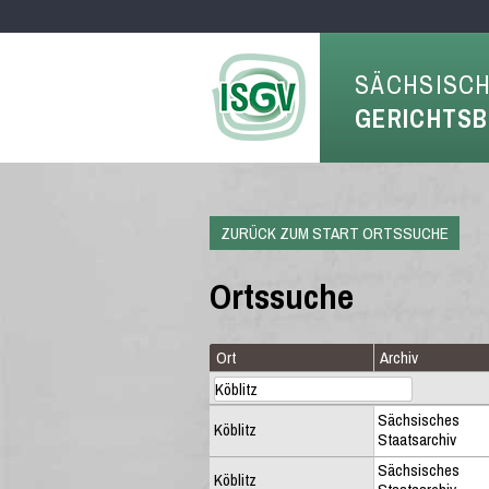
SÄCHSISC
GERICHTS
ZURÜCK ZUM START ORTSSUCHE
Ortssuche
Ort
Archiv
Sächsisches
Köblitz
Staatsarchiv
Sächsisches
Köblitz