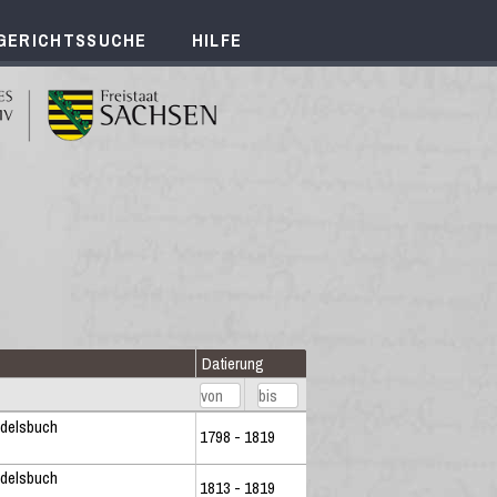
GERICHTSSUCHE
HILFE
Datierung
ndelsbuch
1798 - 1819
ndelsbuch
1813 - 1819