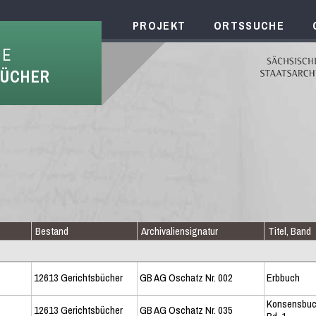
PROJEKT
ORTSSUCHE
HE
BÜCHER
Bestand
Archivaliensignatur
Titel, Band
12613 Gerichtsbücher
GB AG Oschatz Nr. 002
Erbbuch
Konsensbu
12613 Gerichtsbücher
GB AG Oschatz Nr. 035