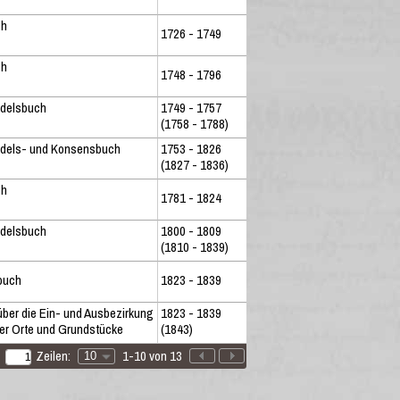
ch
1726 - 1749
ch
1748 - 1796
ndelsbuch
1749 - 1757
(1758 - 1788)
ndels- und Konsensbuch
1753 - 1826
(1827 - 1836)
ch
1781 - 1824
ndelsbuch
1800 - 1809
(1810 - 1839)
buch
1823 - 1839
über die Ein- und Ausbezirkung
1823 - 1839
er Orte und Grundstücke
(1843)
Zeilen:
1-10 von 13
10