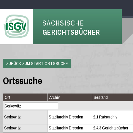
SÄCHSISCHE
GERICHTSBÜCHER
ZURÜCK ZUM START ORTSSUCHE
Ortssuche
Ort
Archiv
Bestand
Serkowitz
Stadtarchiv Dresden
2.1 Ratsarchiv
Serkowitz
Stadtarchiv Dresden
2.4.3 Gerichtsbücher