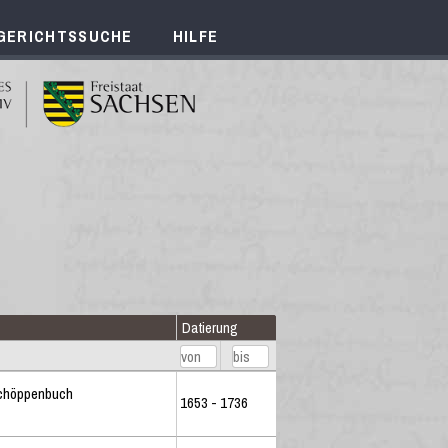
GERICHTSSUCHE
HILFE
Datierung
chöppenbuch
1653 - 1736