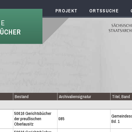
PROJEKT
ORTSSUCHE
HE
BÜCHER
Bestand
Archivaliensignatur
Titel, Band
50616 Gerichtsbücher
Gemeindes
der preußischen
085
Bd. 1
Oberlausitz