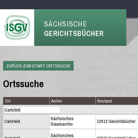
SÄCHSISCHE
GERICHTSBÜCHER
ZURÜCK ZUM START ORTSSUCHE
Ortssuche
Ort
Archiv
Bestand
Sächsisches
Carlsfeld
12613 Gerichtsbücher
Staatsarchiv
Sächsisches