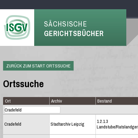
SÄCHSISCHE
GERICHTSBÜCHER
ZURÜCK ZUM START ORTSSUCHE
Ortssuche
Ort
Archiv
Bestand
1.2.1.3
Cradefeld
Stadtarchiv Leipzig
Landstube/Ratslandger