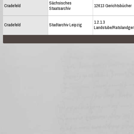
Sächsisches
Cradefeld
12613 Gerichtsbücher
Staatsarchiv
1.2.1.3
Cradefeld
Stadtarchiv Leipzig
Landstube/Ratslandger