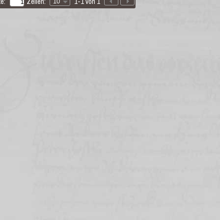
e:
Zeilen:
1-1 von 1
10