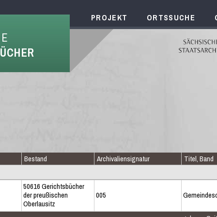
PROJEKT
ORTSSUCHE
HE
BÜCHER
Bestand
Archivaliensignatur
Titel, Band
50616 Gerichtsbücher
der preußischen
005
Gemeindes
Oberlausitz