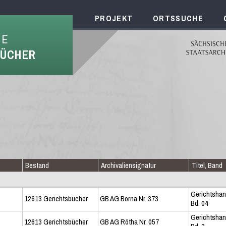
PROJEKT
ORTSSUCHE
HE
BÜCHER
Bestand
Archivaliensignatur
Titel, Band
Gerichtsha
12613 Gerichtsbücher
GB AG Borna Nr. 373
Bd. 04
Gerichtsha
12613 Gerichtsbücher
GB AG Rötha Nr. 057