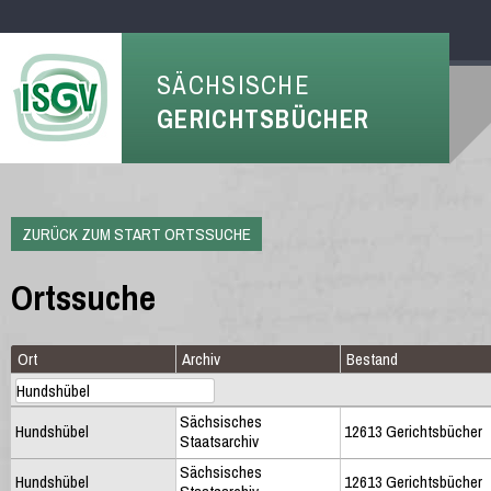
SÄCHSISCHE
GERICHTSBÜCHER
ZURÜCK ZUM START ORTSSUCHE
Ortssuche
Ort
Archiv
Bestand
Sächsisches
Hundshübel
12613 Gerichtsbücher
Staatsarchiv
Sächsisches
Hundshübel
12613 Gerichtsbücher