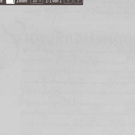
e:
Zeilen:
1-1 von 1
10