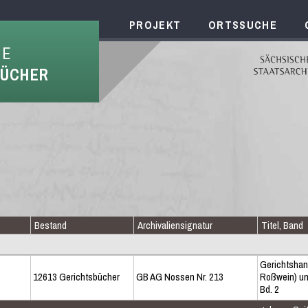
PROJEKT
ORTSSUCHE
HE
BÜCHER
Bestand
Archivaliensignatur
Titel, Band
Gerichtshan
12613 Gerichtsbücher
GB AG Nossen Nr. 213
Roßwein) un
Bd. 2