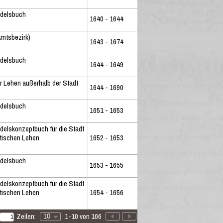
ndelsbuch
1640 - 1644
mtsbezirk)
1643 - 1674
ndelsbuch
1644 - 1649
r Lehen außerhalb der Stadt
1644 - 1690
ndelsbuch
1651 - 1653
delskonzeptbuch für die Stadt
dtischen Lehen
1652 - 1653
ndelsbuch
1653 - 1655
delskonzeptbuch für die Stadt
dtischen Lehen
1654 - 1656
Zeilen:
1-10 von 106
10