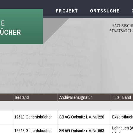
PROJEKT
ORTSSUCHE
HE
BÜCHER
Bestand
Archivaliensignatur
Titel, Band
12613 Gerichtsbücher
GB AG Oelsnitz i. V. Nr. 220
Exzerptbuch
Lehnbuch (A
12613 Gerichtsbücher
GB AG Oelsnitz i. V. Nr. 063