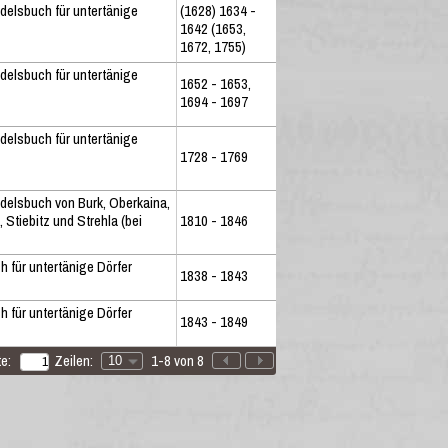
delsbuch für untertänige
(1628) 1634 -
1642 (1653,
1672, 1755)
delsbuch für untertänige
1652 - 1653,
1694 - 1697
delsbuch für untertänige
1728 - 1769
delsbuch von Burk, Oberkaina,
 Stiebitz und Strehla (bei
1810 - 1846
 für untertänige Dörfer
1838 - 1843
 für untertänige Dörfer
1843 - 1849
e:
Zeilen:
1-8 von 8
10