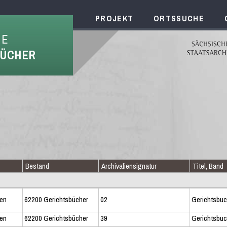
PROJEKT
ORTSSUCHE
HE
BÜCHER
Bestand
Archivaliensignatur
Titel, Band
zen
62200 Gerichtsbücher
02
Gerichtsbuc
zen
62200 Gerichtsbücher
39
Gerichtsbuch