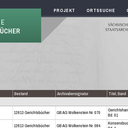
PROJEKT
ORTSSUCHE
HE
BÜCHER
Bestand
Archivaliensignatur
Titel, Band
Gerichtsha
12613 Gerichtsbücher
GB AG Wolkenstein Nr. 070
Bd. 01
Konsensbu
12613 Gerichtsbücher
GB AG Wolkenstein Nr. 084