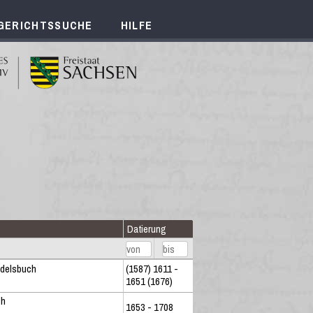
GERICHTSSUCHE
HILFE
Datierung
ndelsbuch
(1587) 1611 -
1651 (1676)
ch
1653 - 1708