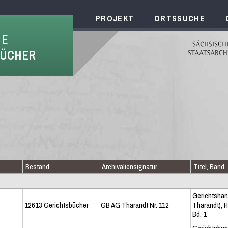
PROJEKT
ORTSSUCHE
HE
BÜCHER
Bestand
Archivaliensignatur
Titel, Band
Gerichtshan
12613 Gerichtsbücher
GB AG Tharandt Nr. 112
Tharandt), 
Bd. 1