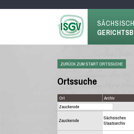
SÄCHSISC
GERICHTS
ZURÜCK ZUM START ORTSSUCHE
Ortssuche
Ort
Archiv
Sächsisches
Zauckerode
Staatsarchiv