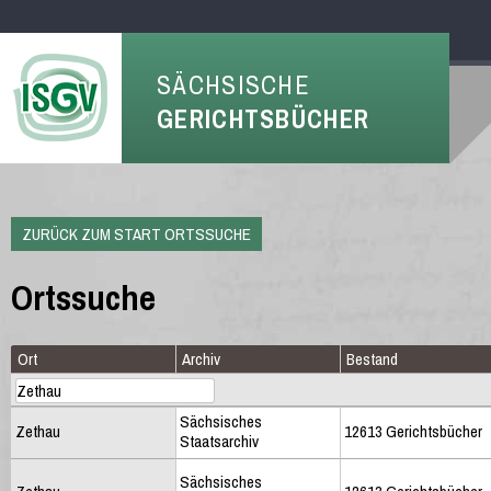
SÄCHSISCHE
GERICHTSBÜCHER
ZURÜCK ZUM START ORTSSUCHE
Ortssuche
Ort
Archiv
Bestand
Sächsisches
Zethau
12613 Gerichtsbücher
Staatsarchiv
Sächsisches